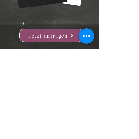
Jetzt anfragen
BuchWunder
info@buchwunder.com
© BuchWunder 2024
Impressum und Haftungsausschluss,
Datenschutzerklärung