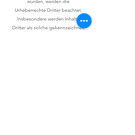
wurden, werden die
Urheberrechte Dritter beachtet.
Insbesondere werden Inhalte
Dritter als solche gekennzeichnet.
Sollten Sie trotzdem auf eine
Urheberrechtsverletzung
aufmerksam werden, bitten wir
um einen entsprechenden
Hinweis. Bei Bekanntwerden von
Rechtsverletzungen werden wir
derartige Inhalte umgehend
entfernen.
Bildnachweis:
Gedacht. Geschrieben. Gestaltet.
-
Banner,
Davinas Coverdesign
Belletristik-Mock-up,
Davinas