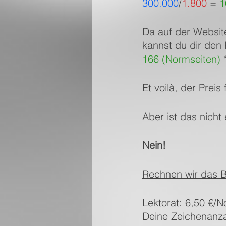
300.000
/
1.800
 = 
1
Da auf der Websit
kannst du dir den 
166 (Normseiten)
 
Et voilà, der Preis 
Aber ist das nich
Nein!
Rechnen wir das B
Lektorat: 6,50 €/N
Deine Zeichenanzah