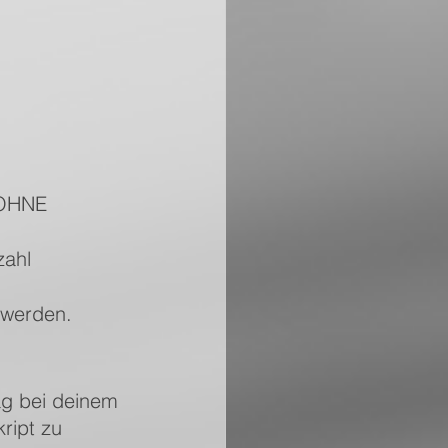
 OHNE 
ahl 
t werden.
ag bei deinem 
ript zu 