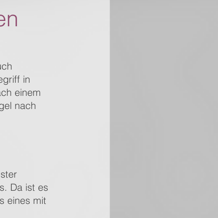
en
uch 
riff in 
ach einem 
gel nach 
ster 
. Da ist es 
s eines mit 