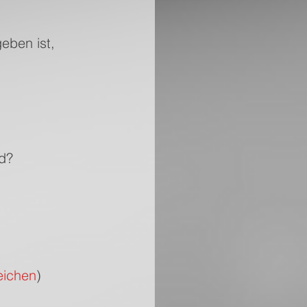
eben ist, 
nd?
eichen
) 