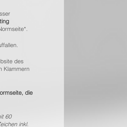
sser 
ting
/Normseite*.
ffallen.
ebsite des 
in Klammern 
ormseite, die 
it 60 
eichen inkl. 