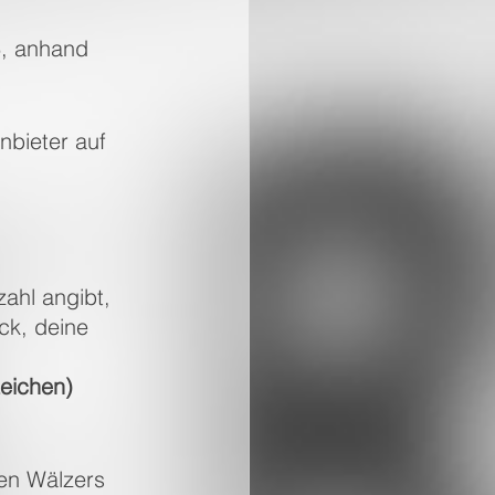
ß, anhand 
nbieter auf 
ahl angibt, 
ick, deine 
eichen) 
gen Wälzers 