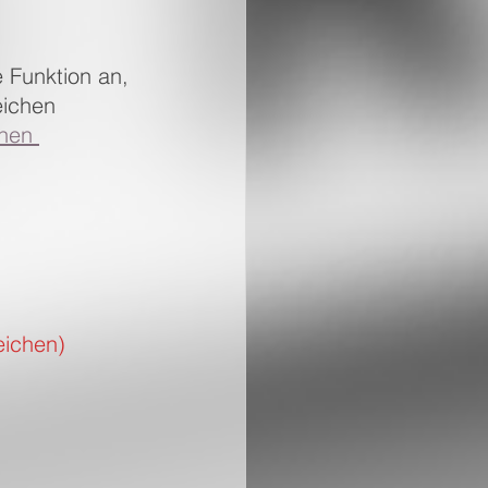
Funktion an, 
eichen 
hen 
eichen)